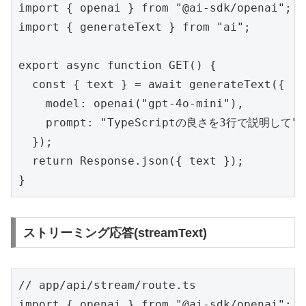
import { openai } from "@ai-sdk/openai";

import { generateText } from "ai";

export async function GET() {

  const { text } = await generateText({

    model: openai("gpt-4o-mini"),

    prompt: "TypeScriptの良さを3行で説明して",

  });

  return Response.json({ text });

}
ストリーミング応答(streamText)
// app/api/stream/route.ts

import { openai } from "@ai-sdk/openai";
