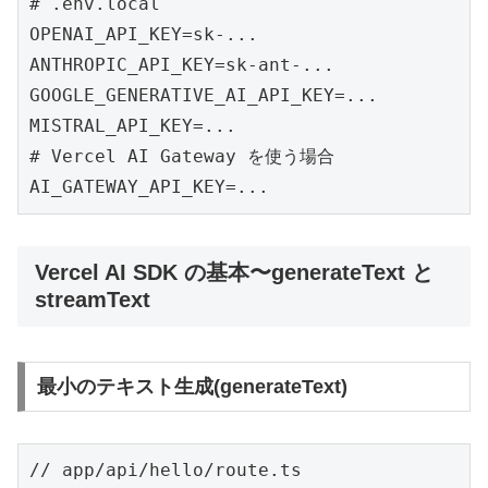
# .env.local

OPENAI_API_KEY=sk-...

ANTHROPIC_API_KEY=sk-ant-...

GOOGLE_GENERATIVE_AI_API_KEY=...

MISTRAL_API_KEY=...

# Vercel AI Gateway を使う場合

AI_GATEWAY_API_KEY=...
Vercel AI SDK の基本〜generateText と
streamText
最小のテキスト生成(generateText)
// app/api/hello/route.ts
