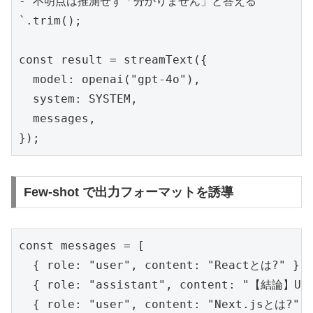
- 不明点は推測せず「分かりません」と答える

`.trim();

const result = streamText({

  model: openai("gpt-4o"),

  system: SYSTEM,

  messages,

});
Few-shot で出力フォーマットを誘導
const messages = [

  { role: "user", content: "Reactとは?" },

  { role: "assistant", content: "【結論】
  { role: "user", content: "Next.jsと