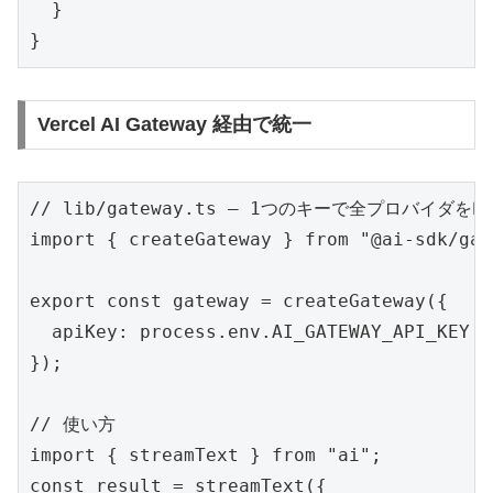
  }

}
Vercel AI Gateway 経由で統一
// lib/gateway.ts — 1つのキーで全プロバイダを叩
import { createGateway } from "@ai-sdk/gat
export const gateway = createGateway({

  apiKey: process.env.AI_GATEWAY_API_KEY!,

});

// 使い方

import { streamText } from "ai";

const result = streamText({
