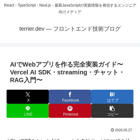
React・TypeScript・Next.js・最新JavaScriptの実践情報を発信するエンジニア
向けメディア
terrier.dev — フロントエンド技術ブログ
AIでWebアプリを作る完全実装ガイド〜
Vercel AI SDK・streaming・チャット・
RAG入門〜
X
Facebook
はてブ
LINE
Pinterest
コピー
2026.05.27