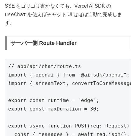
SSE をゴリゴリ書かなくても、Vercel AI SDK の
useChat
を使えばチャット UI はほぼ自動で完成しま
す。
サーバー側 Route Handler
// app/api/chat/route.ts

import { openai } from "@ai-sdk/openai";

import { streamText, convertToCoreMessages
export const runtime = "edge";

export const maxDuration = 30;

export async function POST(req: Request) {

  const { messages } = await req.json();
