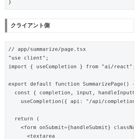
}
クライアント側
// app/summarize/page.tsx

"use client";

import { useCompletion } from "ai/react";

export default function SummarizePage() {

  const { completion, input, handleInputCh
    useCompletion({ api: "/api/completion" 
  return (

    <form onSubmit={handleSubmit} classNam
      <textarea
