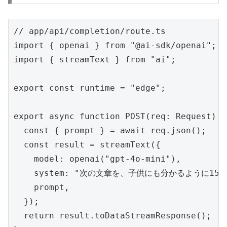
// app/api/completion/route.ts

import { openai } from "@ai-sdk/openai";

import { streamText } from "ai";

export const runtime = "edge";

export async function POST(req: Request) {

  const { prompt } = await req.json();

  const result = streamText({

    model: openai("gpt-4o-mini"),

    system: "次の文章を、子供にも分かるように15
    prompt,

  });

  return result.toDataStreamResponse();
