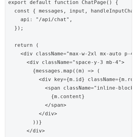
export default function ChatPage() {

  const { messages, input, handleInputChan
    api: "/api/chat",

  });

  return (

    <div className="max-w-2xl mx-auto p-4">
      <div className="space-y-3 mb-4">

        {messages.map((m) => (

          <div key={m.id} className={m.rol
            <span className="inline-block 
              {m.content}

            </span>

          </div>

        ))}

      </div>
