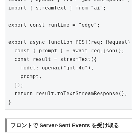
import { streamText } from "ai";

export const runtime = "edge";

export async function POST(req: Request) {

  const { prompt } = await req.json();

  const result = streamText({

    model: openai("gpt-4o"),

    prompt,

  });

  return result.toTextStreamResponse();

}
フロントで Server-Sent Events を受け取る