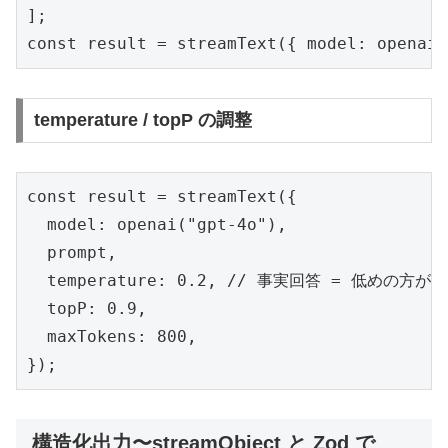
];

const result = streamText({ model: openai(
temperature / topP の調整
const result = streamText({

  model: openai("gpt-4o"),

  prompt,

  temperature: 0.2, // 事実回答 = 低めの方が安
  topP: 0.9,

  maxTokens: 800,

});
構造化出力〜streamObject と Zod で