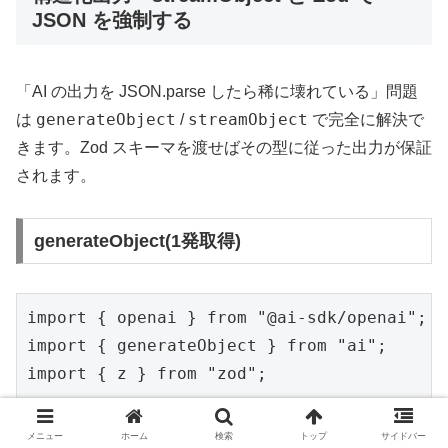
JSON を強制する
「AI の出力を JSON.parse したら稀に壊れている」問題
generateObject
streamObject
は
/
で完全に解決で
きます。Zod スキーマを渡せばその型に従った出力が保証
されます。
generateObject(1発取得)
import { openai } from "@ai-sdk/openai";

import { generateObject } from "ai";

import { z } from "zod";

const RecipeSchema = z.object({

メニュー
ホーム
検索
トップ
サイドバー