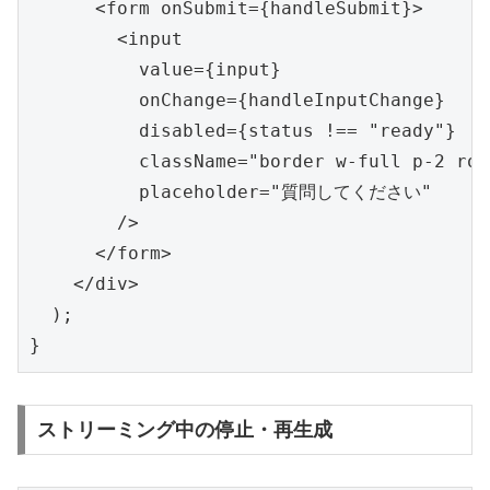
      <form onSubmit={handleSubmit}>

        <input

          value={input}

          onChange={handleInputChange}

          disabled={status !== "ready"}

          className="border w-full p-2 rou
          placeholder="質問してください"

        />

      </form>

    </div>

  );

}
ストリーミング中の停止・再生成