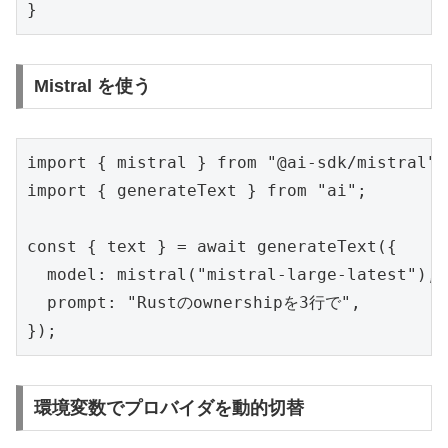
}
Mistral を使う
import { mistral } from "@ai-sdk/mistral";

import { generateText } from "ai";

const { text } = await generateText({

  model: mistral("mistral-large-latest"),

  prompt: "Rustのownershipを3行で",

});
環境変数でプロバイダを動的切替