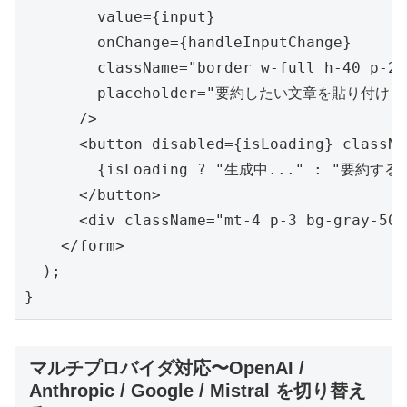
        value={input}

        onChange={handleInputChange}

        className="border w-full h-40 p-2"

        placeholder="要約したい文章を貼り付け"

      />

      <button disabled={isLoading} classNa
        {isLoading ? "生成中..." : "要約する"
      </button>

      <div className="mt-4 p-3 bg-gray-50"
    </form>

  );

}
マルチプロバイダ対応〜OpenAI /
Anthropic / Google / Mistral を切り替え