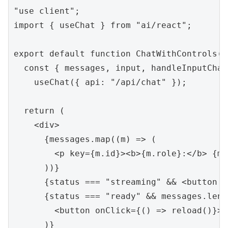
"use client";

import { useChat } from "ai/react";

export default function ChatWithControls() 
  const { messages, input, handleInputChan
    useChat({ api: "/api/chat" });

  return (

    <div>

      {messages.map((m) => (

        <p key={m.id}><b>{m.role}:</b> {m.
      ))}

      {status === "streaming" && <button 
      {status === "ready" && messages.leng
        <button onClick={() => reload()
      )}
