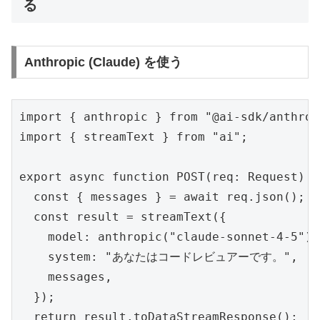
る
Anthropic (Claude) を使う
import { anthropic } from "@ai-sdk/anthropi
import { streamText } from "ai";

export async function POST(req: Request) {

  const { messages } = await req.json();

  const result = streamText({

    model: anthropic("claude-sonnet-4-5"),

    system: "あなたはコードレビュアーです。",

    messages,

  });

  return result.toDataStreamResponse();
