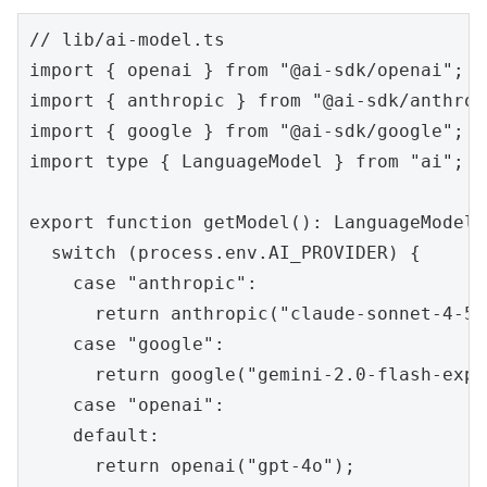
// lib/ai-model.ts

import { openai } from "@ai-sdk/openai";

import { anthropic } from "@ai-sdk/anthropi
import { google } from "@ai-sdk/google";

import type { LanguageModel } from "ai";

export function getModel(): LanguageModel {
  switch (process.env.AI_PROVIDER) {

    case "anthropic":

      return anthropic("claude-sonnet-4-5")
    case "google":

      return google("gemini-2.0-flash-exp")
    case "openai":

    default:

      return openai("gpt-4o");
