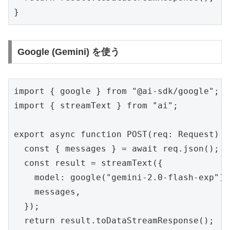
}
Google (Gemini) を使う
import { google } from "@ai-sdk/google";

import { streamText } from "ai";

export async function POST(req: Request) {

  const { messages } = await req.json();

  const result = streamText({

    model: google("gemini-2.0-flash-exp"),

    messages,

  });

  return result.toDataStreamResponse();
