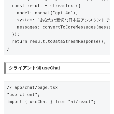
  const result = streamText({

    model: openai("gpt-4o"),

    system: "あなたは親切な日本語アシスタントです。
    messages: convertToCoreMessages(message
  });

  return result.toDataStreamResponse();

}
クライアント側 useChat
// app/chat/page.tsx

"use client";

import { useChat } from "ai/react";
