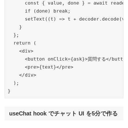
      const { value, done } = await reader
      if (done) break;

      setText((t) => t + decoder.decode(va
    }

  };

  return (

    <div>

      <button onClick={ask}>質問する</button
      <pre>{text}</pre>

    </div>

  );

}
useChat hook でチャット UI を5分で作る