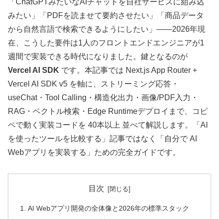
「ChatGPTみたいなAIチャットを自社サービスに組み込
みたい」「PDFを読ませて要約させたい」「商品データ
から自然言語で検索できるようにしたい」——2026年現
在、こうした要件は1人のフロントエンドエンジニアが1
週間で実装できる時代になりました。鍵となるのが
Vercel AI SDK
です。本記事では Next.js App Router +
Vercel AI SDK v5 を軸に、ストリーミング応答・
useChat・Tool Calling・構造化出力・画像/PDF入力・
RAG・ベクトル検索・Edge Runtimeデプロイまで、コピ
ペで動く実装コードを 40本以上 並べて解説します。「AI
を使ったツールを比較する」記事ではなく「自分で AI
Webアプリを実装する」ための完全ガイドです。
目次
AI Webアプリ開発の全体像と2026年の標準スタック