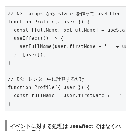
// NG: props から state を作って useEffect で
function Profile({ user }) {

  const [fullName, setFullName] = useState
  useEffect(() => {

    setFullName(user.firstName + " " + use
  }, [user]);

}

// OK: レンダー中に計算するだけ

function Profile({ user }) {

  const fullName = user.firstName + " " + 
}
イベントに対する処理は useEffect ではなくハ