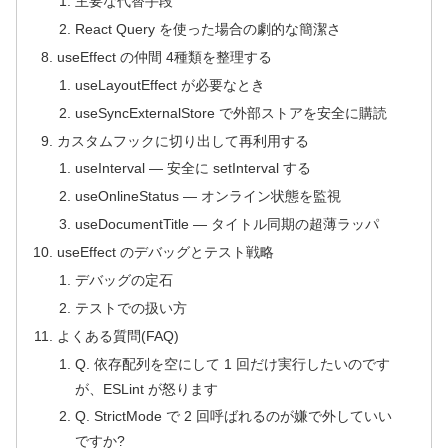
主要な代替手段
React Query を使った場合の劇的な簡潔さ
useEffect の仲間 4種類を整理する
useLayoutEffect が必要なとき
useSyncExternalStore で外部ストアを安全に購読
カスタムフックに切り出して再利用する
useInterval — 安全に setInterval する
useOnlineStatus — オンライン状態を監視
useDocumentTitle — タイトル同期の超薄ラッパ
useEffect のデバッグとテスト戦略
デバッグの定石
テストでの扱い方
よくある質問(FAQ)
Q. 依存配列を空にして 1 回だけ実行したいのです
が、ESLint が怒ります
Q. StrictMode で 2 回呼ばれるのが嫌で外していい
ですか?