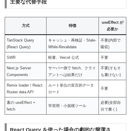
主要な代替手段
useEffect が
方式
特徴
必要か
TanStack Query
キャッシュ・再検証・Stale-
不要(内部で
(React Query)
While-Revalidate
吸収)
SWR
軽量、Vercel 公式
不要
Next.js Server
サーバー側で fetch、クライ
不要(そもそ
Components
アントへは結果だけ
も書けない)
Remix loader / React
ルート単位の宣言的データ
不要
Router data API
ロード
素の useEffect +
必要(全部自
学習用・小規模ツール
fetch
分で書く)
React Query を使った場合の劇的な簡潔さ