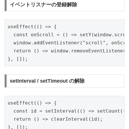
イベントリスナーの登録解除
useEffect(() => {

  const onScroll = () => setY(window.scroll
  window.addEventListener("scroll", onScro
  return () => window.removeEventListener(
}, []);
setInterval / setTimeout の解除
useEffect(() => {

  const id = setInterval(() => setCount((c
  return () => clearInterval(id);

}, []);