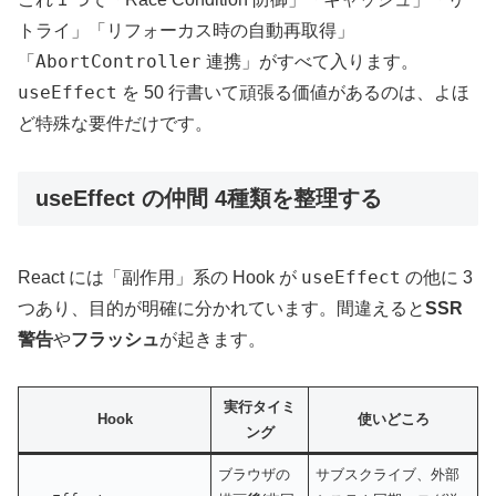
トライ」「リフォーカス時の自動再取得」
AbortController
「
連携」がすべて入ります。
useEffect
を 50 行書いて頑張る価値があるのは、よほ
ど特殊な要件だけです。
useEffect の仲間 4種類を整理する
useEffect
React には「副作用」系の Hook が
の他に 3
つあり、目的が明確に分かれています。間違えると
SSR
警告
や
フラッシュ
が起きます。
実行タイミ
Hook
使いどころ
ング
ブラウザの
サブスクライブ、外部