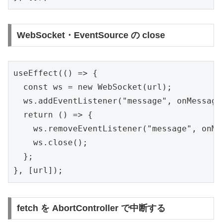
WebSocket・EventSource の close
useEffect(() => {

  const ws = new WebSocket(url);

  ws.addEventListener("message", onMessage)
  return () => {

    ws.removeEventListener("message", onMe
    ws.close();

  };

}, [url]);
fetch を AbortController で中断する