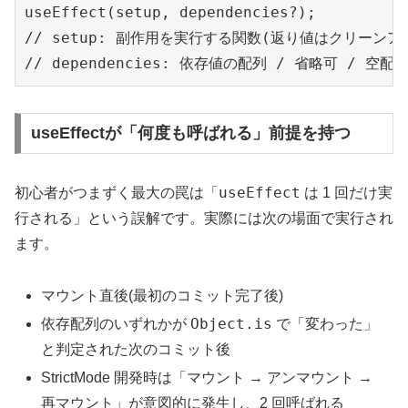
useEffect(setup, dependencies?);

// setup: 副作用を実行する関数(返り値はクリーンアッ
// dependencies: 依存値の配列 / 省略可 / 空配
useEffectが「何度も呼ばれる」前提を持つ
useEffect
初心者がつまずく最大の罠は「
は 1 回だけ実
行される」という誤解です。実際には次の場面で実行され
ます。
マウント直後(最初のコミット完了後)
Object.is
依存配列のいずれかが
で「変わった」
と判定された次のコミット後
StrictMode 開発時は「マウント → アンマウント →
再マウント」が意図的に発生し、2 回呼ばれる