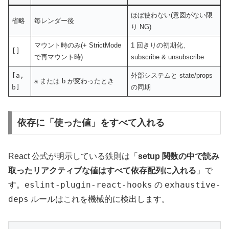
ほぼ使わない(意図がない限
省略
毎レンダー後
り NG)
マウント時のみ(+ StrictMode
1 回きりの初期化、
[]
で再マウント時)
subscribe & unsubscribe
[a,
外部システムと state/props
a または b が変わったとき
b]
の同期
依存に「使った値」をすべて入れる
React 公式が明示している鉄則は「
setup 関数の中で読み
取ったリアクティブな値はすべて依存配列に入れる
」で
eslint-plugin-react-hooks
exhaustive-
す。
の
deps
ルールはこれを機械的に検出します。