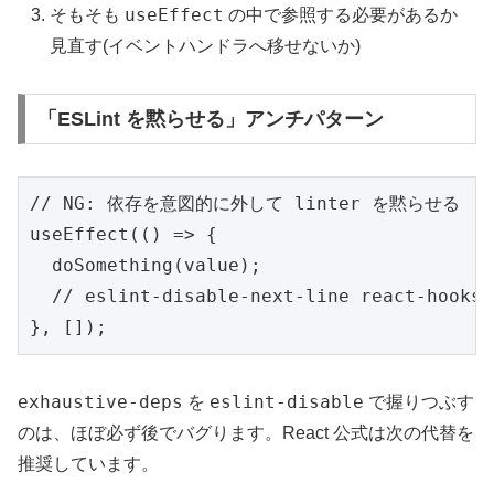
useEffect
そもそも
の中で参照する必要があるか
見直す(イベントハンドラへ移せないか)
「ESLint を黙らせる」アンチパターン
// NG: 依存を意図的に外して linter を黙らせる

useEffect(() => {

  doSomething(value);

  // eslint-disable-next-line react-hooks/
}, []);
exhaustive-deps
eslint-disable
を
で握りつぶす
のは、ほぼ必ず後でバグります。React 公式は次の代替を
推奨しています。