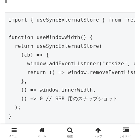
import { useSyncExternalStore } from "react
function useWindowWidth() {

  return useSyncExternalStore(

    (cb) => {

      window.addEventListener("resize", cb)
      return () => window.removeEventListe
    },

    () => window.innerWidth,

    () => 0 // SSR 用のスナップショット

  );

}
useEffect + setState
メニュー
ホーム
検索
トップ
サイドバー
古い
の組み合わせは