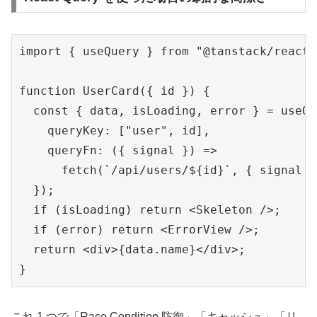
import { useQuery } from "@tanstack/react-
function UserCard({ id }) {

  const { data, isLoading, error } = useQu
    queryKey: ["user", id],

    queryFn: ({ signal }) =>

      fetch(`/api/users/${id}`, { signal }
  });

  if (isLoading) return <Skeleton />;

  if (error) return <ErrorView />;

  return <div>{data.name}</div>;

}
これ 1 つで「Race Condition 防御」「キャッシュ」「リ