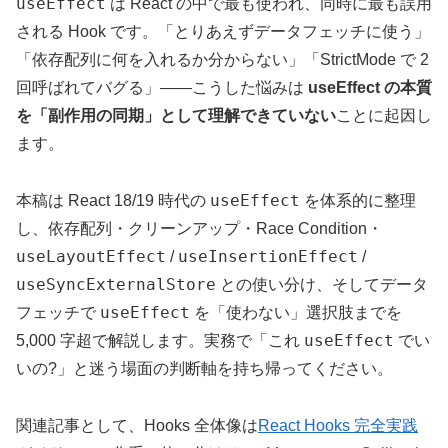
useEffect
は React の中で最も使われ、同時に最も誤用
される Hook です。「とりあえずデータフェッチに使う」
「依存配列に何を入れるか分からない」「StrictMode で 2
回呼ばれてバグる」——こうした悩みは
useEffect の本質
を「副作用の同期」として理解できていない
ことに起因し
ます。
useEffect
本稿は React 18/19 時代の
を体系的に整理
し、依存配列・クリーンアップ・Race Condition・
useLayoutEffect
useInsertionEffect
/
/
useSyncExternalStore
との使い分け、そしてデータ
useEffect
フェッチで
を「使わない」選択肢までを
useEffect
5,000 字超で解説します。実務で「これ
でい
いの?」と迷う場面の判断軸を持ち帰ってください。
関連記事として、Hooks 全体像は
React Hooks 完全実践