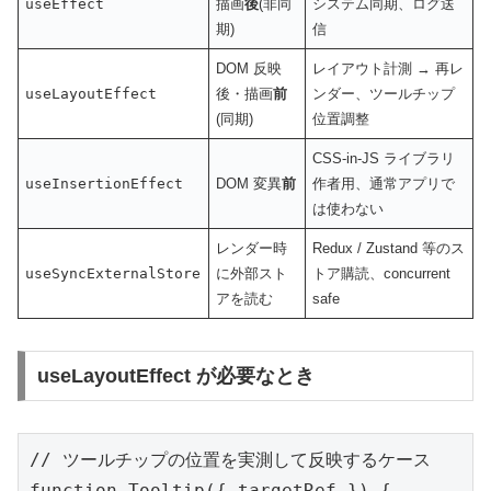
useEffect
描画
後
(非同
システム同期、ログ送
期)
信
DOM 反映
レイアウト計測 → 再レ
useLayoutEffect
後・描画
前
ンダー、ツールチップ
(同期)
位置調整
CSS-in-JS ライブラリ
useInsertionEffect
DOM 変異
前
作者用、通常アプリで
は使わない
レンダー時
Redux / Zustand 等のス
useSyncExternalStore
に外部スト
トア購読、concurrent
アを読む
safe
useLayoutEffect が必要なとき
// ツールチップの位置を実測して反映するケース

function Tooltip({ targetRef }) {
