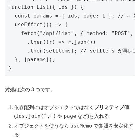
function List({ ids }) {

  const params = { ids, page: 1 }; // 
  useEffect(() => {

    fetch("/api/list", { method: "POST", b
      .then((r) => r.json())

      .then(setItems); // setItems が
  }, [params]);

}
対処は次の 3 つです。
依存配列にはオブジェクトではなく
プリミティブ値
ids.join(",")
page
(
や
など)を入れる
useMemo
オブジェクトを使うなら
で参照を安定化す
る