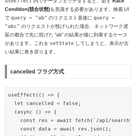
useEffect
内でデータフェッチをすると、必ず
Race
Condition(競合状態)
を意識する必要があります。検索 UI
query = "ab"
query =
で
のリクエスト直後に
"abc"
のリクエストが投げられた場合、ネットワーク遅
延の都合で先に投げた “ab” の結果が後に到着するケース
setState
があります。これを
してしまうと、表示が古
い結果に巻き戻ります。
cancelled フラグ方式
useEffect(() => {

  let cancelled = false;

  (async () => {

    const res = await fetch(`/api/search?q
    const data = await res.json();
