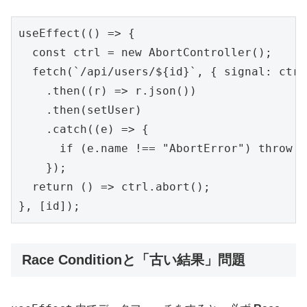
useEffect(() => {

  const ctrl = new AbortController();

  fetch(`/api/users/${id}`, { signal: ctrl
    .then((r) => r.json())

    .then(setUser)

    .catch((e) => {

      if (e.name !== "AbortError") throw e;
    });

  return () => ctrl.abort();

}, [id]);
Race Conditionと「古い結果」問題