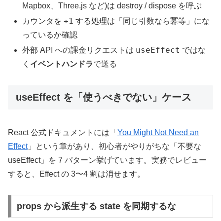
Mapbox、Three.js など)は destroy / dispose を呼ぶ
+1
カウンタを
する処理は「同じ引数なら冪等」にな
っているか確認
useEffect
外部 API への課金リクエストは
ではな
く
イベントハンドラ
で送る
useEffect を「使うべきでない」ケース
React 公式ドキュメントには「
You Might Not Need an
Effect
」という章があり、初心者がやりがちな「不要な
useEffect」を 7 パターン挙げています。実務でレビュー
すると、Effect の 3〜4 割は消せます。
props から派生する state を同期するな