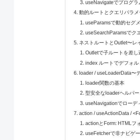
useNavigateでプロ
動的ルートとクエリパラメ
useParamsで動的セ
useSearchParam
ネストルートとOutlet
Outletで子ルートを差
index ルートでデフォ
loader / useLoade
loader関数の基本
型安全なloaderヘルパ
useNavigationで
action / useActionD
actionとForm: HTM
useFetcherで非ナ