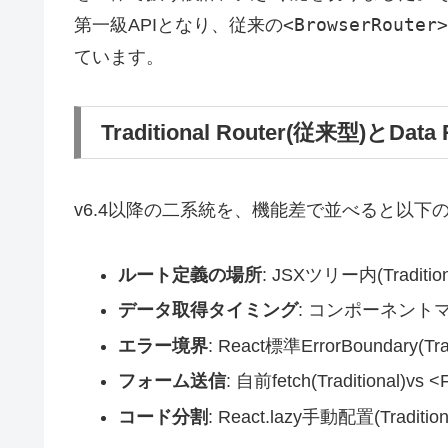
<BrowserRouter>
第一級APIとなり、従来の
ています。
Traditional Router(従来型)とDat
v6.4以降の二系統を、機能差で並べると以下
ルート定義の場所
: JSXツリー内(Traditi
データ取得タイミング
: コンポーネントマウン
エラー境界
: React標準ErrorBoundary(Trad
フォーム送信
: 自前fetch(Traditional)vs <
コード分割
: React.lazy手動配置(Tradit