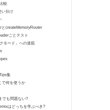
比較
との使い分け
い
createMemoryRouter
でloaderごとテスト
ークモード」への道筋
on
ypes
ips集
こで何を使うか
rのままでも問題ない?
v7とRemixはどっちを学ぶべき?