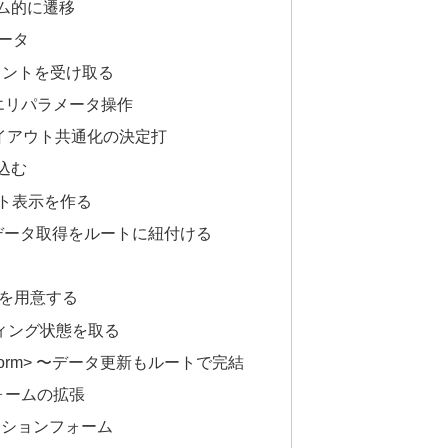
グラム的に遷移
ータ
グメントを受け取る
sでクエリパラメータ操作
〜レイアウト共通化の決定打
し込む
ルト表示を作る
rData〜データ取得をルートに紐付ける
ーを用意する
ローディング状態を取る
ata / <Form> 〜データ更新もルートで完結
Lフォームの拡張
ビゲーションフォーム