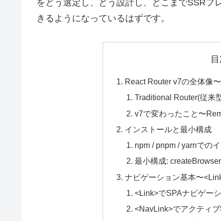
をどう選定し、どう設計し、どこまでSSRフ
きるようになっているはずです。
目
React Router v7の全
Traditional Router(
v7で変わったこと〜Re
インストールと最小構成
npm / pnpm / yarn
最小構成: createBrowserRo
ナビゲーション基本〜<Link> / <
<Link>でSPAナビゲー
<NavLink>でアクテ