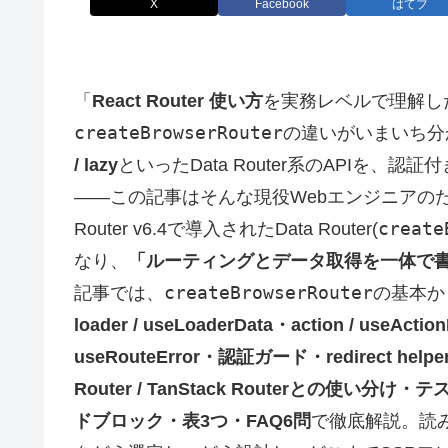
X
Facebook
はてブ
「
React Router 使い方
を実務レベルで理解し
createBrowserRouter
の違いがいまいち分
/ lazy
といったData Router系のAPIを
――この記事はそんな現役Webエンジニアの
create
Router v6.4で導入されたData Router(
なり、
「ルーティングとデータ取得を一体で
createBrowserRouter
記事では、
の基本か
loader / useLoaderData・action / useAction
useRouteError・認証ガード・redirect he
Router / TanStack Routerとの使い分け
ドブロック・表3つ・FAQ6問
で徹底解説。読み終