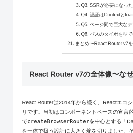
Q3. SSRが必要になった
Q4. 認証はContextと
Q5. ページ間で巨大な
Q6. パスのタイポを型
まとめ〜React Router 
React Router v7の全体像〜
React Routerは2014年から続く、Re
リです。当初はコンポーネントベースの宣言
createBrowserRouter
で
を中心とする「Da
を一体で扱う設計に大きく舵を切りました。