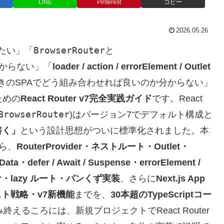
LINE
Pinterest
コピー
2026.05.26
BrowserRouter
たい」「
と
からない」「
loader / action / errorElement / Outlet
、認証付きのSPAでどう組み合わせれば良いのか分からない」
ための
React Router v7完全実践ガイド
です。React
BrowserRouter
)はバージョン7でデフォルト構成と
書く」
という設計思想がついに標準化されました。本
ら、
RouterProvider・ネストルート・Outlet・
Data・defer / Await / Suspense・errorElement /
lper・lazy ルート・パンくず実装
、さらに
Next.js App
・テスト戦略・v7新機能
までを、
30本超のTypeScriptコー
えるころには、新規プロジェクトでReact Router