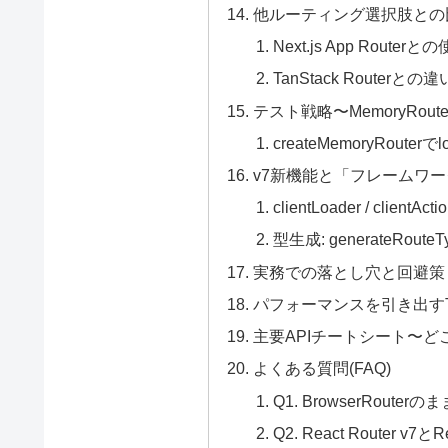
他ルーティング選択肢との
Next.js App Router
TanStack Routerとの違
テスト戦略〜MemoryRouterと
createMemoryRouter
v7新機能と「フレームワ
clientLoader / clientActi
型生成: generateRouteT
実務での落とし穴と回避策
パフォーマンスを引き出すT
主要APIチートシート〜ど
よくある質問(FAQ)
Q1. BrowserRoute
Q2. React Router 