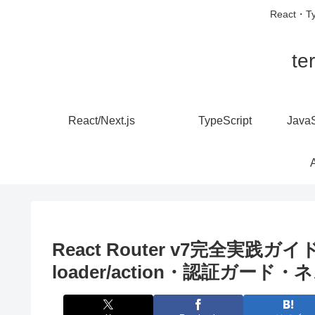
React・
t
React/Next.js
TypeScript
React Router v7完全実践ガイド〜
loader/action・認証ガー