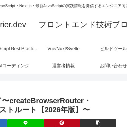
TypeScript・Next.js・最新JavaScriptの実践情報を発信するエンジニ
errier.dev — フロントエンド技術ブ
JavaScript Best Practices
Vue/Nuxt/Svelte
ビルドツール
AIコーディング
運営者情報
お問い合わせ
createBrowserRouter・
ド・ネストルート【2026年版】〜