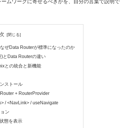
レームワークに寄せるべきかを、自分の言葉で説明で
次
体像〜なぜData Routerが標準になったのか
従来型)とData Routerの違い
mixとの統合と新機能
でのインストール
uter + RouterProvider
NavLink> / useNavigate
ション
ィブ状態を表示