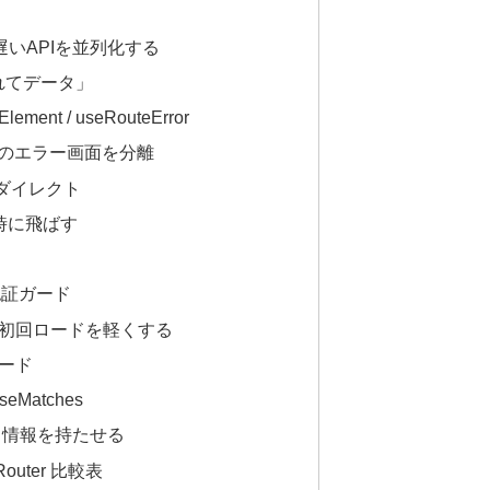
ense〜遅いAPIを並列化する
遅れてデータ」
nt / useRouteError
ルートのエラー画面を分離
リダイレクト
認証時に飛ばす
認証ガード
割で初回ロードを軽くする
ロード
eMatches
メタ情報を持たせる
al Router 比較表