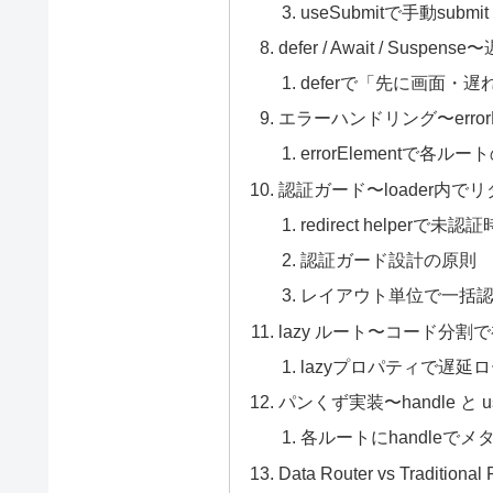
useSubmitで手動submit
defer / Await / Susp
deferで「先に画面・
エラーハンドリング〜errorEleme
errorElementで各
認証ガード〜loader内で
redirect helperで未
認証ガード設計の原則
レイアウト単位で一括
lazy ルート〜コード分
lazyプロパティで遅延
パンくず実装〜handle と us
各ルートにhandleで
Data Router vs Tradition