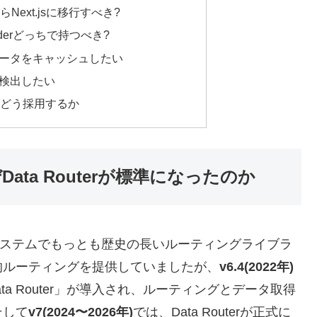
らNext.jsに移行すべき?
loaderどっちで持つべき?
データをキャッシュしたい
で検出したい
v7をどう採用するか
なぜData Routerが標準になったのか
actエコシステムでもっとも歴史の長いルーティングライブラ
的ルーティングを提供していましたが、
v6.4(2022年)
ta Router」が導入され、ルーティングとデータ取得
そして
v7(2024〜2026年)
では、Data Routerが正式に