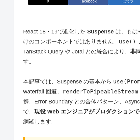
X
Facebook
はてブ
React 18・19で進化した
Suspense
は、もは
use()
けのコンポーネントではありません。
フ
TanStack Query や Jotai との統合により、
非
す。
use(Pro
本記事では、Suspense の基本から
renderToPipeableStream
waterfall 回避、
携、Error Boundary との合体パターン、A
で、
現役 Web エンジニアがプロダクション
網羅します。