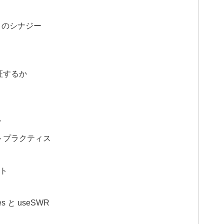
ts)とのシナジー
検証するか
r
ストプラクティス
ン
スト
s と useSWR
ン