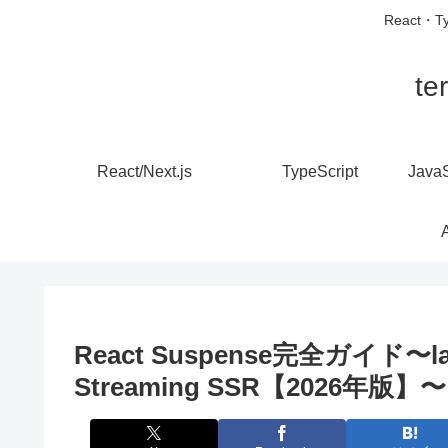
React・
t
React/Next.js
TypeScript
React Suspense完全ガイド
Streaming SSR【2026年版】〜