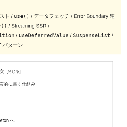
use()
ネスト /
/ データフェッチ / Error Boundary 連
e()
/ Streaming SSR /
ition
useDeferredValue
SuspenseList
/
/
/
 アンチパターン
次
を宣言的に書く仕組み
ton へ