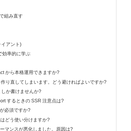
e で組み直す
ライアント)
ルで効率的に学ぶ
React から本格運用できますか?
omise を作り直してしまいます。どう避ければよいですか?
ponent しか書けませんか?
 import するときの SSR 注意点は?
SC が必須ですか?
edValue はどう使い分けますか?
パフォーマンスが悪化しました。原因は?