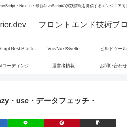
TypeScript・Next.js・最新JavaScriptの実践情報を発信するエンジニ
errier.dev — フロントエンド技術ブ
JavaScript Best Practices
Vue/Nuxt/Svelte
ビルドツール
AIコーディング
運営者情報
お問い合わせ
〜lazy・use・データフェッチ・