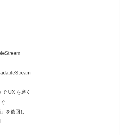
leStream
dableStream
lue で UX を磨く
防ぐ
い再描画」を後回し
用